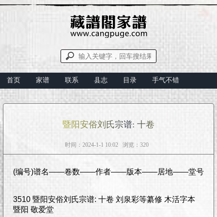
首页
家谱
联系
县志
目录
手气不错
暨阳安俗刘氏宗谱: 十卷
时间：2024-1-1 10:02 浏览：320
(编号)谱名——卷数——作者——版本——居地——堂号
3510 暨阳安俗刘氏宗谱: 十卷 刘泉彩等纂修 木活字本
暨阳 敬爱堂