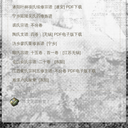
遂阳叶林项氏续修宗谱: [遂安] PDF下载
宁乡延陵吴氏四修族谱
裘氏宗谱: 不分卷
陶氏支谱: 四卷：[无锡] PDF电子版下载
沩乡廖氏重修族谱: [宁乡]
顾氏宗谱: 十五卷，首一卷：[江苏无锡]
金山俞氏宗谱: 二十卷：[东阳]
江西黄氏宗祠五修主谱: 不分卷 PDF电子版下载
雅溪卢氏家乘: [东阳]
本文无需标签！