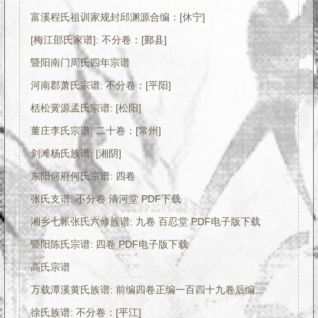
富溪程氏祖训家规封邱渊源合编：[休宁]
[梅江邵氏家谱]: 不分卷：[鄞县]
暨阳南门周氏四年宗谱
河南郡萧氏宗谱: 不分卷：[平阳]
栝松黉源孟氏宗谱: [松阳]
董庄李氏宗谱: 二十卷：[常州]
剑滩杨氏族谱: [湘阴]
东阳何府何氏宗谱: 四卷
张氏支谱: 不分卷 清河堂 PDF下载
湘乡七帐张氏六修族谱: 九卷 百忍堂 PDF电子版下载
暨阳陈氏宗谱: 四卷 PDF电子版下载
高氏宗谱
万载潭溪黄氏族谱: 前编四卷正编一百四十九卷后编二卷 附二卷：[江西万载]
徐氏族谱: 不分卷：[平江]