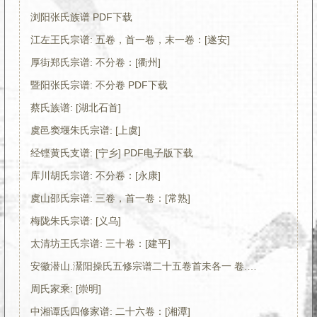
浏阳张氏族谱 PDF下载
江左王氏宗谱: 五卷，首一卷，末一卷：[遂安]
厚街郑氏宗谱: 不分卷：[衢州]
暨阳张氏宗谱: 不分卷 PDF下载
蔡氏族谱: [湖北石首]
虞邑窦堰朱氏宗谱: [上虞]
经铿黄氏支谱: [宁乡] PDF电子版下载
库川胡氏宗谱: 不分卷：[永康]
虞山邵氏宗谱: 三卷，首一卷：[常熟]
梅陇朱氏宗谱: [义乌]
太清坊王氏宗谱: 三十卷：[建平]
安徽潜山.灊阳操氏五修宗谱二十五卷首未各一 卷.清光绪二十一年（1895）PDF电子版下载
周氏家乘: [崇明]
中湘谭氏四修家谱: 二十六卷：[湘潭]