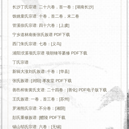
长沙丁氏宗谱: 二十六卷，首一卷：[湖南长沙]
馀姚童氏宗谱: 十卷，首二卷，末二卷
管溪徐氏宗谱: 四十六卷：[上虞]
宁乡道林南衝张氏族谱 PDF下载
西门朱氏宗谱: 七卷：[义乌]
浦阳洑溪项氏宗谱 项朝锺等纂修 PDF下载
丁氏宗谱
新辑大涨刘氏族谱: 十卷：[华县]
张氏族谱: [浏阳] 孝友堂 PDF下载
善邑榨衝黄氏支谱: 二十四卷：[善化] PDF电子版下载
王氏族谱: 一卷，首三卷：[苏州]
罗湘熊氏宗谱: 不分卷：[湘阴]
彭氏重修族谱: [醴陵 PDF下载
锡山邬氏宗谱: 六卷：[无锡]