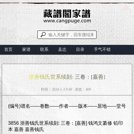
首页
家谱
联系
县志
目录
手气不错
浙善钱氏世系续刻: 三卷：[嘉善]
时间：2024-1-3 9:49 浏览：409
(编号)谱名——卷数——作者——版本——居地——堂号
3856 浙善钱氏世系续刻: 三卷：[嘉善] 钱鸿文纂修 铅印
本 嘉善 嘉善钱氏