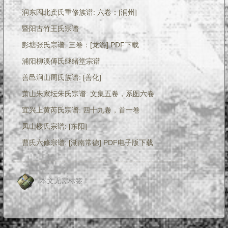
润东圌北龚氏重修族谱: 六卷：[润州]
暨阳古竹王氏宗谱
彭塘张氏宗谱: 三卷：[龙游] PDF下载
浦阳柳溪傅氏继绪堂宗谱
善邑涧山周氏族谱: [善化]
萧山朱家坛朱氏宗谱: 文集五卷，系图六卷
宜兴上黄芮氏宗谱: 四十九卷，首一卷
凤山楼氏宗谱: [东阳]
曹氏六修宗谱: [湖南常德] PDF电子版下载
本文无需标签！