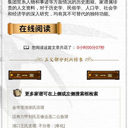
集团世系人物和事迹等方面情况的历史图籍。家谱属珍
贵的人文资料，对于历史学、民俗学、人口学、社会学
和经济学的深入研究，均有其不可替代的独特功能。

您阅读这篇文章共花了：
0小时00分08秒
更多家谱可在上侧或左侧搜索框检索
金华莲池张氏宗谱
汉寿六甲刘氏五修达选二公族谱
浦口王氏支谱: 不分卷：[奉化]