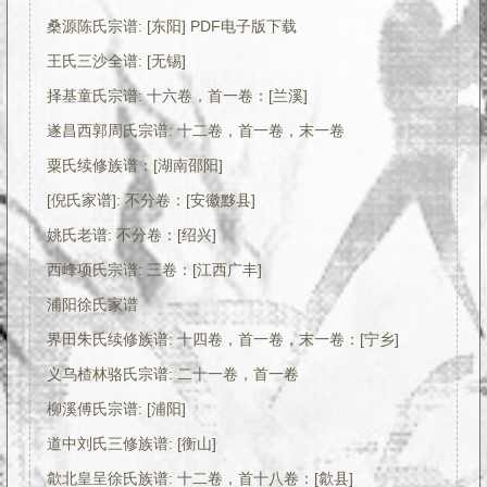
桑源陈氏宗谱: [东阳] PDF电子版下载
王氏三沙全谱: [无锡]
择基童氏宗谱: 十六卷，首一卷：[兰溪]
遂昌西郭周氏宗谱: 十二卷，首一卷，末一卷
粟氏续修族谱：[湖南邵阳]
[倪氏家谱]: 不分卷：[安徽黟县]
姚氏老谱: 不分卷：[绍兴]
西峰项氏宗谱: 三卷：[江西广丰]
浦阳徐氏家谱
界田朱氏续修族谱: 十四卷，首一卷，末一卷：[宁乡]
义乌楂林骆氏宗谱: 二十一卷，首一卷
柳溪傅氏宗谱: [浦阳]
道中刘氏三修族谱: [衡山]
歙北皇呈徐氏族谱: 十二卷，首十八卷：[歙县]