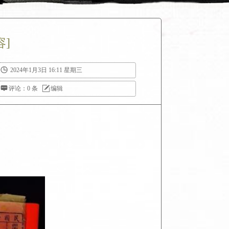
容]

2024年1月3日 16:11 星期三

评论：0 条

编辑