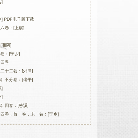
]
乡] PDF电子版下载
六卷：[上虞]
[湘阴]
卷：[宁乡]
 四卷
 二十二卷：[湘潭]
: 不分卷：[建平]
]
]
 四卷：[慈溪]
 四卷，首一卷，末一卷：[宁乡]