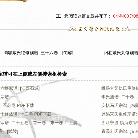

您阅读这篇文章共花了：
0小时00分0
句容戴氏继修族谱: 三十六卷：[句容]
家谱可在上侧或左侧搜索框检索
修家谱: [江西石城]
维扬甘棠仇氏重修族
氏宗谱
李氏族谱: 二十卷，
 不分卷 PDF下载
安恬马氏宗谱: [东阳
修族谱: 十三卷 PDF下载
馀姚宋氏重修宗谱:
宗谱: 二十五卷，首一卷，末一卷：[上虞]
卷：[武陵]
青溪刘氏宗谱: [义乌