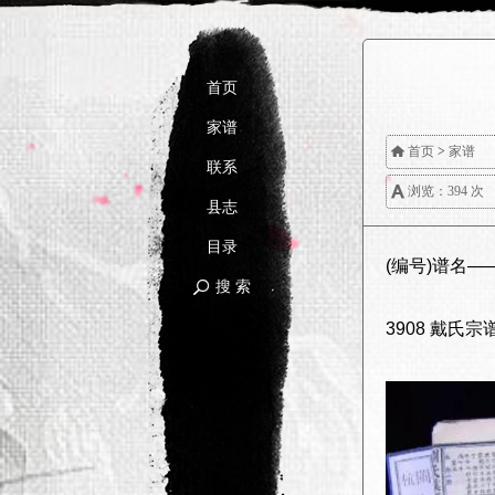
首页
家谱

首页
>
家谱
联系

浏览：394 次
县志
目录
(编号)谱名
搜 索

3908 戴氏宗