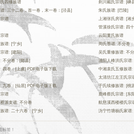
刘氏四修族谱
剡川戴氏宗谱: [嵊县
谱: 三十二卷，首一卷，末一卷：[泾县]
朱氏族谱: [巴陵]
氏宗谱
上湘张氏房谱: [湘
管溪徐氏宗谱: 四十
氏宗谱
云阳董氏族谱
谱: [宁乡]
周氏墨谱: 不分卷：
谱: [建阳]
吴氏重修族谱: 不分
 不分卷：[鄞县]
浦阳人峰洪氏宗谱:
 四卷：[上虞] PDF电子版下载
中湘袁氏五修族谱:
太清坊江左王氏宗谱
 九卷：[仙居] PDF电子版下载
于氏续修族谱: [桃源
氏宗谱
鹿峰蔡氏宗谱: [东阳
桥派支谱: 不分卷
航慈溪西楼楼氏宗谱:
谱: 二十六卷：[宁乡]
沩宁竹塘杨氏家谱:
需标签！