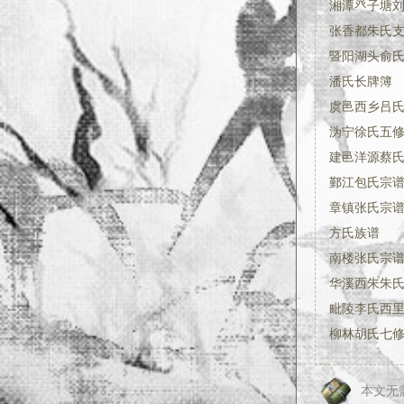
湘潭癶子塘
张香都朱氏支
暨阳湖头俞
潘氏长牌簿
虞邑西乡吕
沩宁徐氏五修族
建邑洋源蔡氏宗
鄞江包氏宗谱:
章镇张氏宗谱:
方氏族谱
南楼张氏宗谱:
华溪西朱朱
毗陵李氏西里
柳林胡氏七修族
本文无