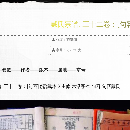
戴氏宗谱: 三十二卷：[句

作者：
藏谱阁

字号：
小
中
大
——卷数——作者——版本——居地——堂号
谱: 三十二卷：[句容] (清)戴本立主修 木活字本 句容 句容戴氏