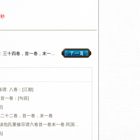
9秒
阳巷戴氏九修族谱: 三十四卷，首一卷，末一卷：[句容]
谱: 八卷：[江都]
首一卷：[句容]
]
 二十二卷，首一卷，末一卷
浙江宁波.镇海东管镇包氏重修宗谱六卷首一卷末一卷.民国九年（1920）
]