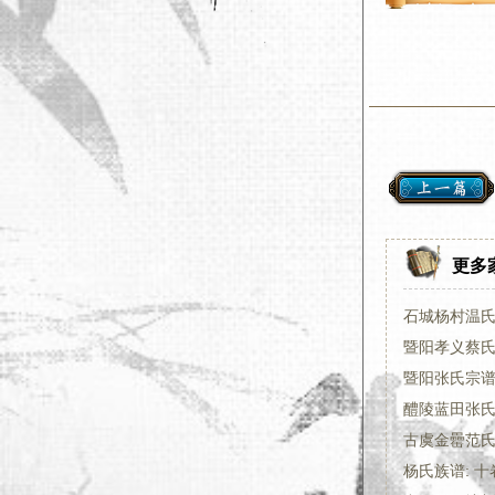
更多
石城杨村温氏六
暨阳孝义蔡
暨阳张氏宗谱:
醴陵蓝田张氏十
古虞金罍范氏
杨氏族谱: 十