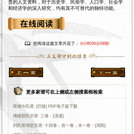
贵的人文资料，对于历史学、民俗学、人口学、社会学
和经济学的深入研究，均有其不可替代的独特功能。

您阅读这篇文章共花了：
0小时00分08秒
更多家谱可在上侧或左侧搜索框检索
荷塘许氏谱: [巴陵] PDF电子版下载
博陵邵氏宗谱: 三卷：[汤溪]
刘氏世绵堂支谱: 十四卷，首一卷，末一卷：[浏阳]