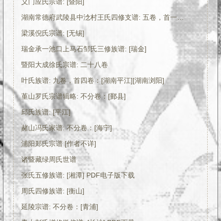
义门应氏宗谱: [暨阳]
湖南常德府武陵县中淰村王氏四修支谱: 五卷，首一卷：[湖南常德]
梁溪倪氏宗谱: [无锡]
瑞金承一池口上马石邹氏三修族谱: [瑞金]
暨阳大成徐氏宗谱: 二十八卷
叶氏族谱: 九卷，首四卷：[湖南平江][湖南浏阳]
堇山罗氏宗谱辑略: 不分卷：[鄞县]
邱氏族谱: [平江]
赭山冯氏家谱: 不分卷：[海宁]
浦阳郑氏宗谱 [作者不详]
诸暨藏绿周氏世谱
张氏五修族谱: [湘潭] PDF电子版下载
周氏四修族谱: [衡山]
延陵宗谱: 不分卷：[青浦]