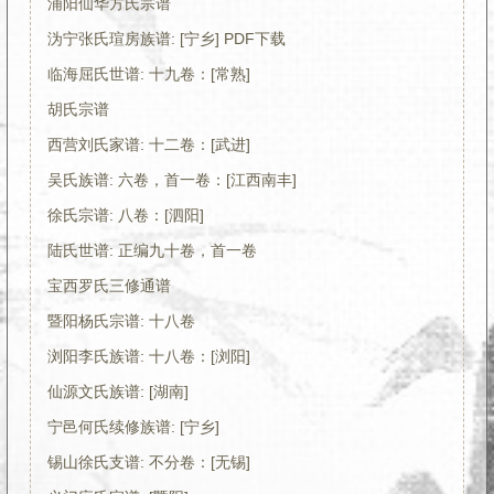
浦阳仙华方氏宗谱
沩宁张氏瑄房族谱: [宁乡] PDF下载
临海屈氏世谱: 十九卷：[常熟]
胡氏宗谱
西营刘氏家谱: 十二卷：[武进]
吴氏族谱: 六卷，首一卷：[江西南丰]
徐氏宗谱: 八卷：[泗阳]
陆氏世谱: 正编九十卷，首一卷
宝西罗氏三修通谱
暨阳杨氏宗谱: 十八卷
浏阳李氏族谱: 十八卷：[浏阳]
仙源文氏族谱: [湖南]
宁邑何氏续修族谱: [宁乡]
锡山徐氏支谱: 不分卷：[无锡]