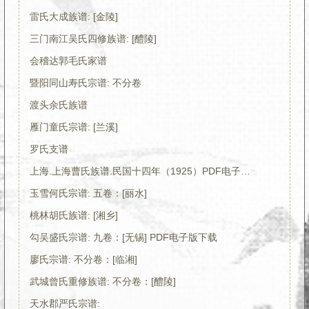
雷氏大成族谱: [金陵]
三门南江吴氏四修族谱: [醴陵]
会稽达郭毛氏家谱
暨阳同山寿氏宗谱: 不分卷
渡头余氏族谱
雁门童氏宗谱: [兰溪]
罗氏支谱
上海.上海曹氏族谱.民国十四年（1925）PDF电子版下载
玉雪何氏宗谱: 五卷：[丽水]
桃林胡氏族谱: [湘乡]
勾吴盛氏宗谱: 九卷：[无锡] PDF电子版下载
廖氏宗谱: 不分卷：[临湘]
武城曾氏重修族谱: 不分卷：[醴陵]
天水郡严氏宗谱: