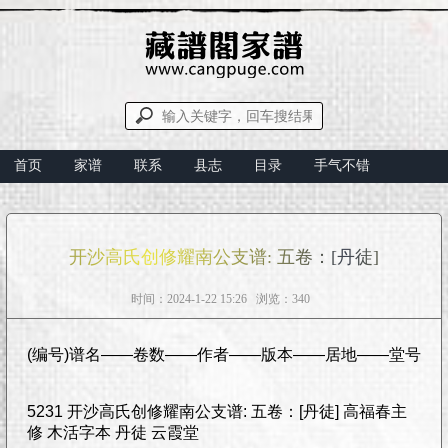
首页
家谱
联系
县志
目录
手气不错
开沙高氏创修耀南公支谱: 五卷：[丹徒]
时间：2024-1-22 15:26 浏览：340
(编号)谱名——卷数——作者——版本——居地——堂号
5231 开沙高氏创修耀南公支谱: 五卷：[丹徒] 高福春主
修 木活字本 丹徒 云霞堂