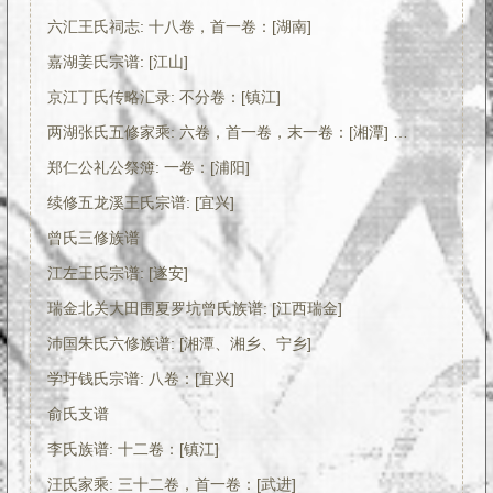
六汇王氏祠志: 十八卷，首一卷：[湖南]
嘉湖姜氏宗谱: [江山]
京江丁氏传略汇录: 不分卷：[镇江]
两湖张氏五修家乘: 六卷，首一卷，末一卷：[湘潭] PDF电子版下载
郑仁公礼公祭簿: 一卷：[浦阳]
续修五龙溪王氏宗谱: [宜兴]
曾氏三修族谱
江左王氏宗谱: [遂安]
瑞金北关大田围夏罗坑曾氏族谱: [江西瑞金]
沛国朱氏六修族谱: [湘潭、湘乡、宁乡]
学圩钱氏宗谱: 八卷：[宜兴]
俞氏支谱
李氏族谱: 十二卷：[镇江]
汪氏家乘: 三十二卷，首一卷：[武进]