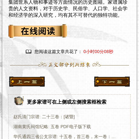
集团世系人物和事迹等方面情况的历史图籍。家谱属珍
贵的人文资料，对于历史学、民俗学、人口学、社会学
和经济学的深入研究，均有其不可替代的独特功能。

您阅读这篇文章共花了：
0小时00分08秒
更多家谱可在上侧或左侧搜索框检索
赵氏清门宗谱: 二十三卷：[诸暨]
湖南黄氏祠馆纪略: 五卷 PDF电子版下载
华氏通四三省公支宗谱: 十五卷，首三卷，末一卷：[无锡]