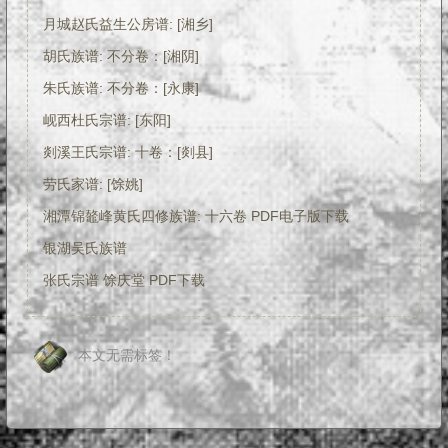
月城赵氏益生公房谱: [湘乡]
胡氏族谱: 不分卷：[湘阴]
朱氏族谱: 不分卷：[永康]
岘西杜氏宗谱: [东阳]
剡溪王氏宗谱: 十卷：[剡县]
劳氏家谱: [馀姚]
湘潭锦鼇峰黄氏四修族谱: 十六卷 PDF电子版下载
银湖吴氏族谱
张氏宗谱 馀庆堂 PDF下载
本文无需标签！