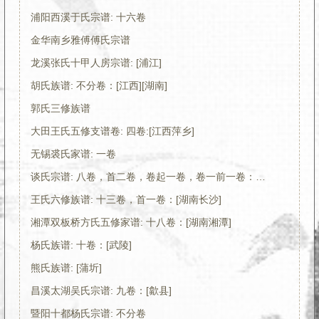
浦阳西溪于氏宗谱: 十六卷
金华南乡雅傅傅氏宗谱
龙溪张氏十甲人房宗谱: [浦江]
胡氏族谱: 不分卷：[江西][湖南]
郭氏三修族谱
大田王氏五修支谱卷: 四卷:[江西萍乡]
无锡裘氏家谱: 一卷
谈氏宗谱: 八卷，首二卷，卷起一卷，卷一前一卷：[无锡]
王氏六修族谱: 十三卷，首一卷：[湖南长沙]
湘潭双板桥方氏五修家谱: 十八卷：[湖南湘潭]
杨氏族谱: 十卷：[武陵]
熊氏族谱: [蒲圻]
昌溪太湖吴氏宗谱: 九卷：[歙县]
暨阳十都杨氏宗谱: 不分卷