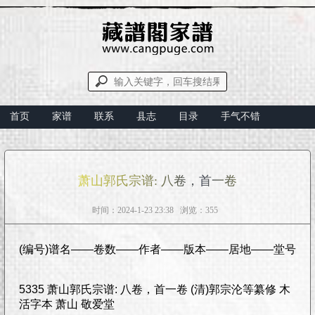
首页
家谱
联系
县志
目录
手气不错
萧山郭氏宗谱: 八卷，首一卷
时间：2024-1-23 23:38 浏览：355
(编号)谱名——卷数——作者——版本——居地——堂号
5335 萧山郭氏宗谱: 八卷，首一卷 (清)郭宗沦等纂修 木
活字本 萧山 敬爱堂