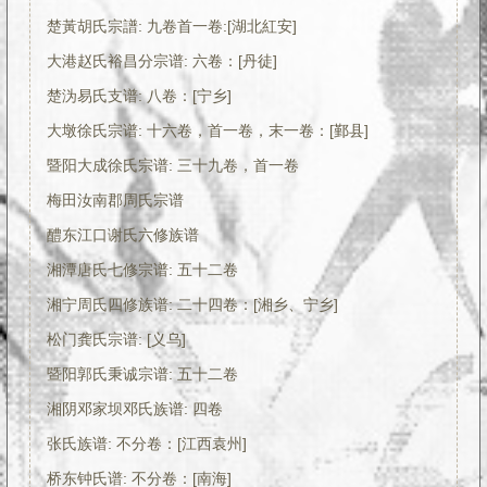
楚黃胡氏宗譜: 九卷首一卷:[湖北紅安]
大港赵氏裕昌分宗谱: 六卷：[丹徒]
楚沩易氏支谱: 八卷：[宁乡]
大墩徐氏宗谱: 十六卷，首一卷，末一卷：[鄞县]
暨阳大成徐氏宗谱: 三十九卷，首一卷
梅田汝南郡周氏宗谱
醴东江口谢氏六修族谱
湘潭唐氏七修宗谱: 五十二卷
湘宁周氏四修族谱: 二十四卷：[湘乡、宁乡]
松门龚氏宗谱: [义乌]
暨阳郭氏秉诚宗谱: 五十二卷
湘阴邓家坝邓氏族谱: 四卷
张氏族谱: 不分卷：[江西袁州]
桥东钟氏谱: 不分卷：[南海]