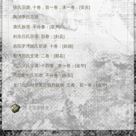
徐氏宗谱: 十卷，首一卷，末一卷：[安吉]
陶湖季氏宗谱
唐氏族谱: 不分卷：[嘉兴]
剡东吕氏宗谱: 四卷：[剡县]
旌阳罗湾姚氏世谱: 十卷：[旌德]
殷湾郑氏支谱: 二卷：[鄞县]
凤山洪氏宗谱: 十四卷，首一卷：[金华]
丹阳郡包氏宗谱: 不分卷：[松阳]
龙门倪氏祠堂重定颁胙规例: 五卷，首一卷：[金华]
本文无需标签！