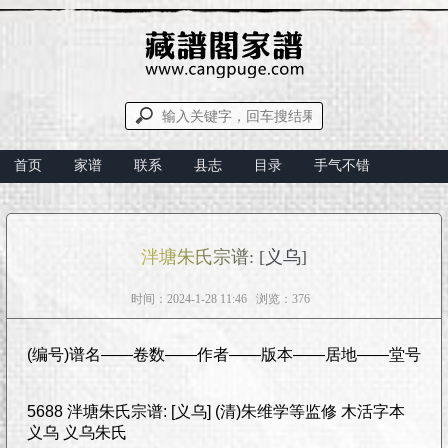
首页
家谱
联系
县志
目录
手气不错
泮塘朱氏宗谱: [义乌]
时间：2024-1-28 11:46 浏览：376
(编号)谱名——卷数——作者——版本——居地——堂号
5688 泮塘朱氏宗谱: [义乌] (清)朱维学等监修 木活字本
义乌 义乌朱氏