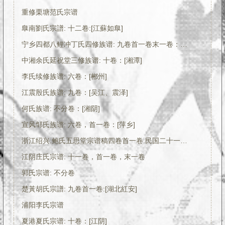
重修栗塘范氏宗谱
臯南劉氏宗譜: 十二卷:[江蘇如臯]
宁乡四都八鲤冲丁氏四修族谱: 九卷首一卷末一卷：[湖南]
中湘余氏延祝堂三修族谱: 十卷：[湘潭]
李氏续修族谱: 六卷：[郴州]
江震殷氏族谱: 九卷：[吴江、震泽]
何氏族谱: 不分卷：[湘阴]
宣风邹氏族谱: 六卷，首一卷：[萍乡]
浙江绍兴.鲍氏五思堂宗谱稿四卷首一卷.民国二十一年（1932）PDF下载
江阴庄氏宗谱: 十一卷，首一卷，末一卷
郭氏宗谱: 不分卷
楚黃胡氏宗譜: 九卷首一卷:[湖北紅安]
浦阳李氏宗谱
夏港夏氏宗谱: 十卷：[江阴]