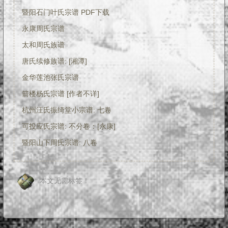
暨阳石门叶氏宗谱 PDF下载
永康周氏宗谱
太和周氏族谱
唐氏续修族谱: [湘潭]
金华莲池张氏宗谱
箭楼杨氏宗谱 [作者不详]
杭州汪氏振绮堂小宗谱: 七卷
可投应氏宗谱: 不分卷：[永康]
暨阳山下周氏宗谱: 八卷
本文无需标签！