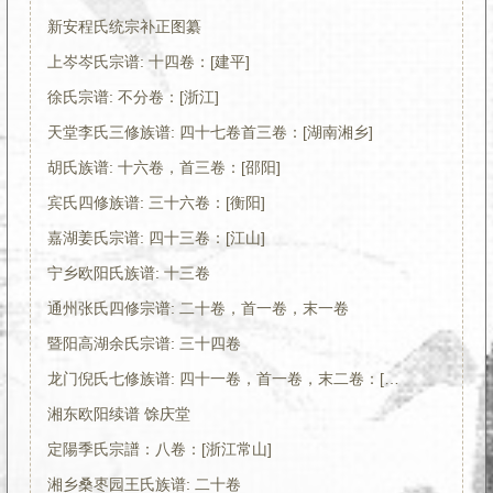
新安程氏统宗补正图纂
上岑岑氏宗谱: 十四卷：[建平]
徐氏宗谱: 不分卷：[浙江]
天堂李氏三修族谱: 四十七卷首三卷：[湖南湘乡]
胡氏族谱: 十六卷，首三卷：[邵阳]
宾氏四修族谱: 三十六卷：[衡阳]
嘉湖姜氏宗谱: 四十三卷：[江山]
宁乡欧阳氏族谱: 十三卷
通州张氏四修宗谱: 二十卷，首一卷，末一卷
暨阳高湖余氏宗谱: 三十四卷
龙门倪氏七修族谱: 四十一卷，首一卷，末二卷：[金华]
湘东欧阳续谱 馀庆堂
定陽季氏宗譜：八卷：[浙江常山]
湘乡桑枣园王氏族谱: 二十卷