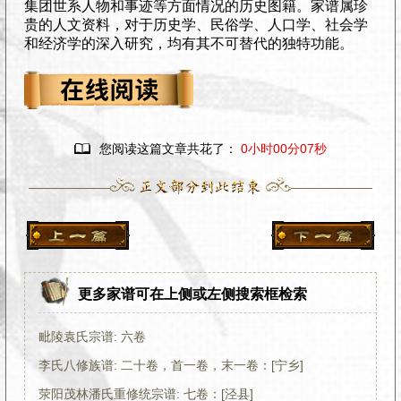
集团世系人物和事迹等方面情况的历史图籍。家谱属珍
贵的人文资料，对于历史学、民俗学、人口学、社会学
和经济学的深入研究，均有其不可替代的独特功能。

您阅读这篇文章共花了：
0小时00分08秒
更多家谱可在上侧或左侧搜索框检索
毗陵袁氏宗谱: 六卷
李氏八修族谱: 二十卷，首一卷，末一卷：[宁乡]
荥阳茂林潘氏重修统宗谱: 七卷：[泾县]