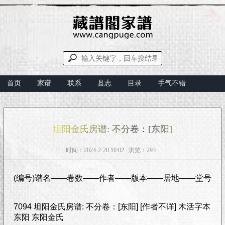
首页
家谱
联系
县志
目录
手气不错
坦阳金氏房谱: 不分卷：[东阳]
时间：2024-2-20 10:02 浏览：293
(编号)谱名——卷数——作者——版本——居地——堂号
7094 坦阳金氏房谱: 不分卷：[东阳] [作者不详] 木活字本
东阳 东阳金氏