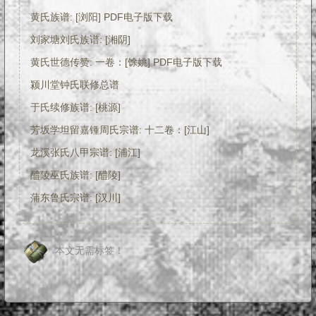
黄氏族谱: [浏阳] PDF电子版下载
刘家塘刘氏族谱: [湘阴]
黄氏世德传赞: 一卷：[馀姚] PDF电子版下载
颍川堂钟氏联修总谱
于氏续修族谱: [桃源]
芳坂学坦留嘉锺周氏宗谱: 十二卷：[江山]
龙溪张氏八甲宗谱: [浦江]
醴陵巫氏族谱: [醴陵]
蒲东鲁氏宗谱: [汉川]
本文无需标签！