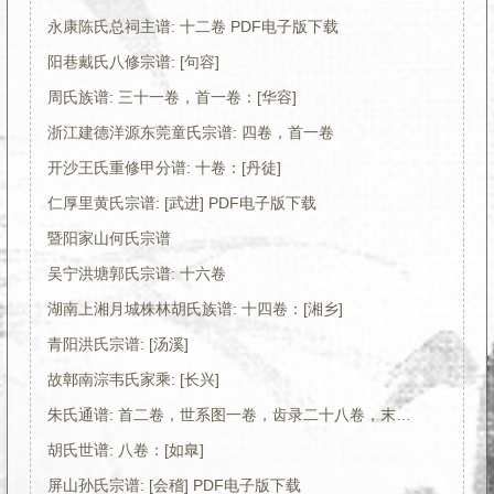
永康陈氏总祠主谱: 十二卷 PDF电子版下载
阳巷戴氏八修宗谱: [句容]
周氏族谱: 三十一卷，首一卷：[华容]
浙江建德洋源东莞童氏宗谱: 四卷，首一卷
开沙王氏重修甲分谱: 十卷：[丹徒]
仁厚里黄氏宗谱: [武进] PDF电子版下载
暨阳家山何氏宗谱
吴宁洪塘郭氏宗谱: 十六卷
湖南上湘月城株林胡氏族谱: 十四卷：[湘乡]
青阳洪氏宗谱: [汤溪]
故鄣南淙韦氏家乘: [长兴]
朱氏通谱: 首二卷，世系图一卷，齿录二十八卷，末一卷：[湖南桂阳]
胡氏世谱: 八卷：[如臯]
屏山孙氏宗谱: [会稽] PDF电子版下载