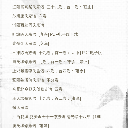
江阳嵩高柴氏宗谱: 三十九卷，首一卷：[江山]
苏州唐氏家谱: 六卷
浦阳西臯周氏宗谱
叶塘陈氏宗谱: [宜兴] PDF电子版下载
崇儒金氏宗谱: [义乌]
三排陈氏族谱: 十九卷，首一卷：[岳阳] PDF电子版下载
熊氏续修族谱: 九卷，首一卷：[宁乡、靖州]
上湘佩霞李氏族谱: 八卷，首四卷：[湘乡]
暨阳善溪何氏宗谱: 不分卷
合肥北乡赵氏创修支谱: 四卷
王氏续修族谱: 十九卷，首二卷：[湘潭]
褚氏宗谱
江西婺源.婺源查氏十一修族谱.清光绪十八年（1892）PDF电子版下载
唐氏续修族谱: [湘潭]