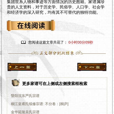
集团世系人物和事迹等方面情况的历史图籍。家谱属珍
贵的人文资料，对于历史学、民俗学、人口学、社会学
和经济学的深入研究，均有其不可替代的独特功能。

您阅读这篇文章共花了：
0小时00分10秒
更多家谱可在上侧或左侧搜索框检索
暨阳浣东严氏宗谱
桐江皇甫氏续修宗谱: 不分卷：[桐庐]
金华延陵吴氏宗谱