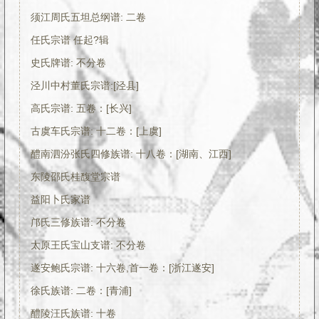
须江周氏五坦总纲谱: 二卷
任氏宗谱 任起?辑
史氏牌谱: 不分卷
泾川中村董氏宗谱:[泾县]
高氏宗谱: 五卷：[长兴]
古虞车氏宗谱: 十二卷：[上虞]
醴南泗汾张氏四修族谱: 十八卷：[湖南、江西]
东陵邵氏桂馥堂宗谱
益阳卜氏家谱
邝氏三修族谱: 不分卷
太原王氏宝山支谱: 不分卷
遂安鲍氏宗谱: 十六卷,首一卷：[浙江遂安]
徐氏族谱: 二卷：[青浦]
醴陵汪氏族谱: 十卷