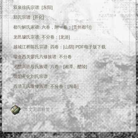
双泉徐氏宗谱: [东阳]
郑氏宗谱: [开化]
都匀解氏家谱: 六卷，附一卷：[贵州都匀]
龙邑璩氏宗谱: 不分卷：[龙游]
越城江桥陈氏宗谱: 四卷：[山阴] PDF电子版下载
瑞金西关廖氏六修族谱: 不分卷
湘醴两邑殷氏族谱: 八卷：[湘潭、醴陵]
暨阳开化刘氏宗谱
西清王氏重修族谱: 不分卷：[闽县]
本文无需标签！