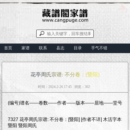
首页
家谱
联系
县志
目录
手气不错
花亭周氏宗谱: 不分卷：[暨阳]
时间：2024-2-26 17:45 浏览：302
(编号)谱名——卷数——作者——版本——居地——堂号
7327 花亭周氏宗谱: 不分卷：[暨阳] [作者不详] 木活字本
暨阳 暨阳周氏