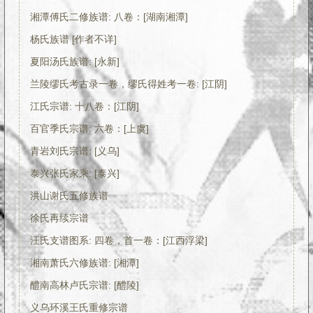
湘潭傅氏二修族谱: 八卷：[湖南湘潭]
杨氏族谱 [作者不详]
夏阳汤氏族谱: [永新]
兰陵缪氏考古录一卷，缪氏得姓考一卷: [江阴]
江氏宗谱: 十八卷：[江阴]
百官季氏宗谱: 六卷：[上虞]
青岩刘氏宗谱: [义乌]
泰兴张氏家乘: [泰兴]
洪山谢氏五修族谱
徐氏再续宗谱
汪氏支谱图系: 四卷，首一卷：[江西浮梁]
湘南萧氏六修族谱: [湘潭]
醴南高林卢氏宗谱: [醴陵]
义乌环溪王氏重修宗谱