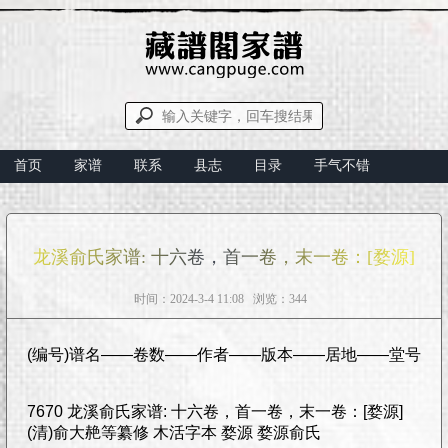
首页
家谱
联系
县志
目录
手气不错
龙溪俞氏家谱: 十六卷，首一卷，末一卷：[婺源]
时间：2024-3-4 11:08 浏览：344
(编号)谱名——卷数——作者——版本——居地——堂号
7670 龙溪俞氏家谱: 十六卷，首一卷，末一卷：[婺源]
(清)俞大赩等纂修 木活字本 婺源 婺源俞氏