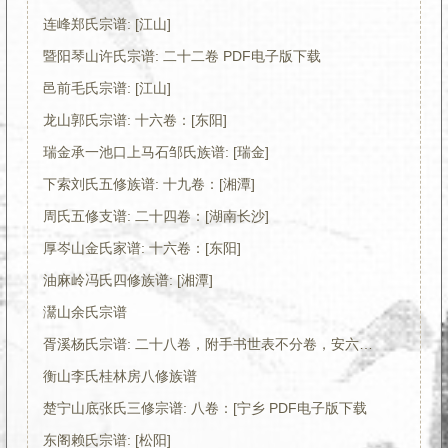
连峰郑氏宗谱: [江山]
暨阳琴山许氏宗谱: 二十二卷 PDF电子版下载
邑前毛氏宗谱: [江山]
龙山郭氏宗谱: 十六卷：[东阳]
瑞金承一池口上马石邹氏族谱: [瑞金]
下索刘氏五修族谱: 十九卷：[湘潭]
周氏五修支谱: 二十四卷：[湖南长沙]
厚岑山金氏家谱: 十六卷：[东阳]
油麻岭冯氏四修族谱: [湘潭]
灊山余氏宗谱
胥溪杨氏宗谱: 二十八卷，附手书世表不分卷，安六公祀田?不分卷：[高淳]
衡山李氏桂林房八修族谱
楚宁山底张氏三修宗谱: 八卷：[宁乡 PDF电子版下载
东阁赖氏宗谱: [松阳]