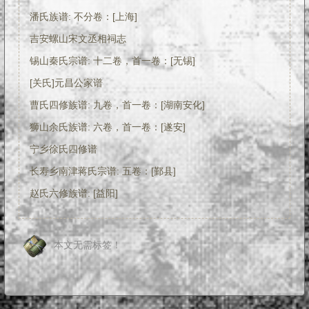
潘氏族谱: 不分卷：[上海]
吉安螺山宋文丞相祠志
锡山秦氏宗谱: 十二卷，首一卷：[无锡]
[关氏]元昌公家谱
曹氏四修族谱: 九卷，首一卷：[湖南安化]
狮山余氏族谱: 六卷，首一卷：[遂安]
宁乡徐氏四修谱
长寿乡南津蒋氏宗谱: 五卷：[鄞县]
赵氏六修族谱: [益阳]
本文无需标签！