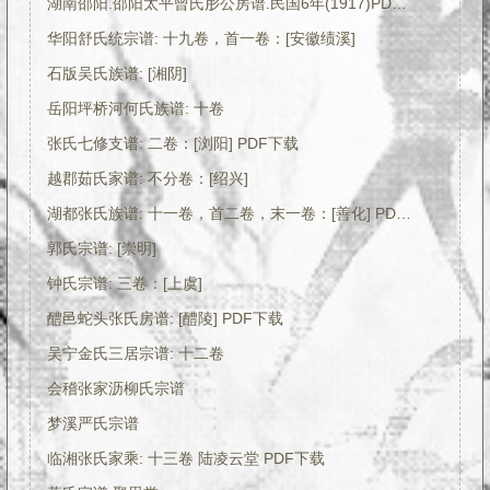
湖南邵阳.邵阳太平曾氏肜公房谱.民国6年(1917)PDF电子版下载
华阳舒氏统宗谱: 十九卷，首一卷：[安徽绩溪]
石版吴氏族谱: [湘阴]
岳阳坪桥河何氏族谱: 十卷
张氏七修支谱: 二卷：[浏阳] PDF下载
越郡茹氏家谱: 不分卷：[绍兴]
湖都张氏族谱: 十一卷，首二卷，末一卷：[善化] PDF电子版下载
郭氏宗谱: [崇明]
钟氏宗谱: 三卷：[上虞]
醴邑蛇头张氏房谱: [醴陵] PDF下载
吴宁金氏三居宗谱: 十二卷
会稽张家沥柳氏宗谱
梦溪严氏宗谱
临湘张氏家乘: 十三卷 陆凌云堂 PDF下载