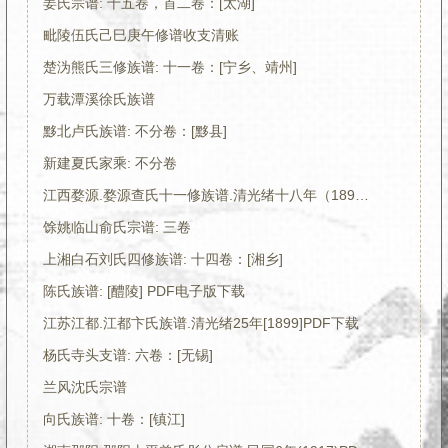
姜氏宗谱: 十五卷，首二卷：[太湖]
毗陵伍氏己巳庚午修谱收支清账
楚沩熊氏三修族谱: 十一卷：[宁乡、靖州]
万载潭溪徐氏族谱
黟北卢氏族谱: 不分卷：[黟县]
新建夏氏家乘: 不分卷
江西婺源.婺源查氏十一修族谱.清光绪十八年（1892）PDF电子版下载
馀姚临山俞氏宗谱: 三卷
上湘白石刘氏四修族谱: 十四卷：[湘乡]
陈氏族谱: [醴陵] PDF电子版下载
江苏江都.江都卞氏族谱.清光绪25年[1899]PDF下载
杨氏寺头支谱: 六卷：[无锡]
兰风沈氏宗谱
向氏族谱: 十卷：[镇江]