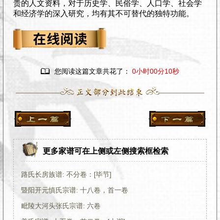
贵的人文资料，对于历史学、民俗学、人口学、社会学
和经济学的深入研究，均有其不可替代的独特功能。

您阅读这篇文章共花了：
0小时00分10秒
更多家谱可在上侧或左侧搜索框检索
路氏长房族谱: 不分卷：[毕节]
暨阳开元慎氏宗谱: 十八卷，首一卷
毗陵大河头张氏宗谱: 六卷