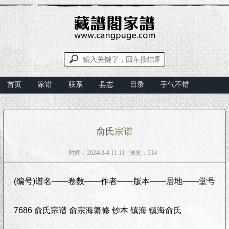
首页
家谱
联系
县志
目录
手气不错
俞氏宗谱
时间：2024-3-4 11:11 浏览：314
(编号)谱名——卷数——作者——版本——居地——堂号
7686 俞氏宗谱 俞宗海纂修 钞本 镇海 镇海俞氏