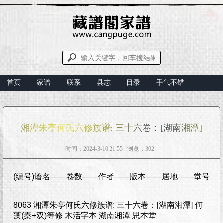
首页
家谱
联系
县志
目录
手气不错
湘潭朱亭何氏六修族谱: 三十六卷：[湖南湘潭]
时间：2024-3-10 21:55 浏览：302
(编号)谱名——卷数——作者——版本——居地——堂号
8063 湘潭朱亭何氏六修族谱: 三十六卷：[湖南湘潭] 何
藻(秦+双)等修 木活字本 湖南湘潭 思本堂