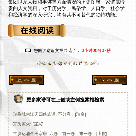
集团世系人物和事迹等方面情况的历史图籍。家谱属珍
贵的人文资料，对于历史学、民俗学、人口学、社会学
和经济学的深入研究，均有其不可替代的独特功能。

您阅读这篇文章共花了：
0小时00分08秒
更多家谱可在上侧或左侧搜索框检索
瑞邑城南江氏四修族谱: 不分卷：[瑞金]
宗氏家乘: [宜兴]
古虞达浦金氏宗谱: 六卷，首一卷，末一卷：[上虞]