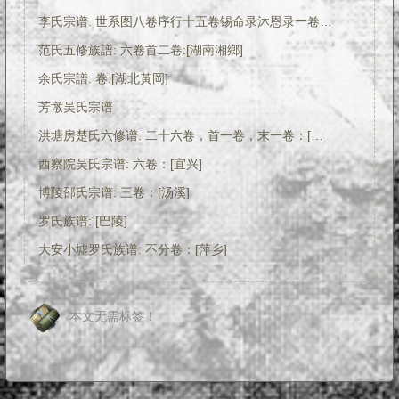
李氏宗谱: 世系图八卷序行十五卷锡命录沐恩录一卷仕宦录徵德录崇祀录垂训录昭远录一卷墓图三卷:[浙江缙云]
范氏五修族譜: 六卷首二卷:[湖南湘鄉]
余氏宗譜: 卷:[湖北黃岡]
芳墩吴氏宗谱
洪塘房楚氏六修谱: 二十六卷，首一卷，末一卷：[长沙]
西察院吴氏宗谱: 六卷：[宜兴]
博陵邵氏宗谱: 三卷：[汤溪]
罗氏族谱: [巴陵]
大安小墟罗氏族谱: 不分卷：[萍乡]
本文无需标签！