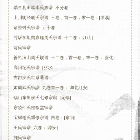
瑞金县田塸李氏族谱: 不分卷
上川明经胡氏宗谱: 三卷，首一卷，末一卷：[绩溪]
诸暨钟氏宗谱: 五十卷
芳坂学坦留嘉锺周氏宗谱: 十二卷：[江山]
翁氏宗谱
善邑涧山周氏族谱: 十二卷，首一卷，末一卷：[善化]
高阳纪氏宗谱: [丽水]
吉郡罗氏世系通谱
姬周武氏宗譜: 九卷首一卷：[湖北紅安]
锡山东里侯氏七修宗谱: [无锡]
东陵邵氏桂馥堂宗谱
宝树谢氏重修宗谱: 四卷：[东阳]
王氏宗谱: 六卷：[淳安]
施氏宗谱