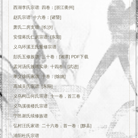
西湖李氏宗谱: 四卷：[浙江衢州]
赵氏宗谱: 十六卷：[诸暨]
萧氏二房支谱: [长沙]
安儒蒋氏仁房宗谱: [东阳]
义乌环溪王氏重修宗谱
彭氏五修族谱: 三十卷：[湘潭] PDF下载
孟河汤氏族谱实录: 十四卷：[武进]
孝义徐氏家谱: 十卷：[馀姚]
高城吴氏宗谱: [东阳]
义乌柯山何氏宗谱: 十一卷，首三卷
义乌溪後楼氏宗谱
宁邑谢氏续修族谱
弘村汪氏家谱: 二十六卷，首一卷：[黟县]
浦阳杜氏宗谱