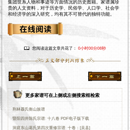
集团世系人物和事迹等方面情况的历史图籍。家谱属珍
贵的人文资料，对于历史学、民俗学、人口学、社会学
和经济学的深入研究，均有其不可替代的独特功能。

您阅读这篇文章共花了：
0小时00分09秒
更多家谱可在上侧或左侧搜索框检索
荆林聂氏衡山族谱
暨阳四井陈氏宗谱: 十八卷 PDF电子版下载
洞庭东山葛氏第四次重修宗谱: 十卷：[吴县]