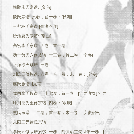
梅陇朱氏宗谱: [义乌]
谈氏宗谱: 六卷，首一卷：[长洲]
三都杨氏宗谱 [作者不详]
沙池夏氏宗谱: [常山]
高密李氏家谱: 四卷，首一卷
沩宁萧氏六修族谱: 十三卷，首二卷：[宁乡]
上海徐氏族谱: 三卷
刘氏三修族谱: 八卷，首一卷，末一卷：[宁乡]
翦氏族谱: [湖南]
陇西李氏族谱: 二十七卷，首一卷：[江西宜春][江西萍乡][江西万载]
峰川胡氏重修宗谱: 四卷：[永康]
熊氏宗谱: 十二卷，首一卷，末一卷：[安徽宿松]
东阳三元徐氏宗谱
李氏五修宗谱摘钞: 一卷，附慎诒堂先世录一卷：[合肥]