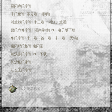
暨阳卢氏宗谱
宋氏世谱: 不分卷：[崇明]
浦兰钱氏宗谱: 十三卷：[浦江、兰溪]
曹氏六修宗谱: [湖南常德] PDF电子版下载
华氏宗谱: 十二卷，首一卷，末一卷：[无锡]
岳阳邓氏族谱 南阳堂
锦溪张氏宗谱 PDF下载
长沙杨氏家谱
江左王氏宗谱
本文无需标签！