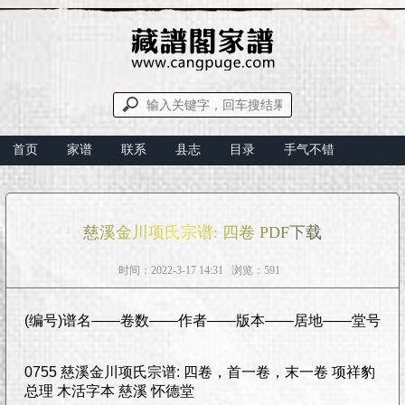
首页
家谱
联系
县志
目录
手气不错
慈溪金川项氏宗谱: 四卷 PDF下载
时间：2022-3-17 14:31 浏览：591
(编号)谱名——卷数——作者——版本——居地——堂号
0755 慈溪金川项氏宗谱: 四卷，首一卷，末一卷 项祥豹
总理 木活字本 慈溪 怀德堂