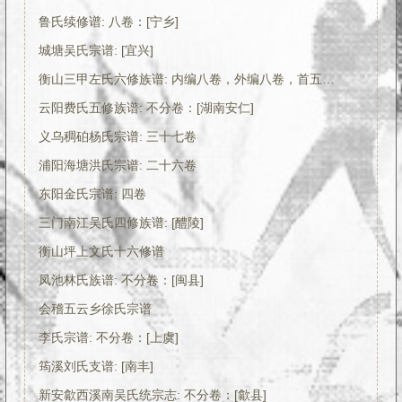
鲁氏续修谱: 八卷：[宁乡]
城塘吴氏宗谱: [宜兴]
衡山三甲左氏六修族谱: 内编八卷，外编八卷，首五卷：[衡阳]
云阳费氏五修族谱: 不分卷：[湖南安仁]
义乌稠砶杨氏宗谱: 三十七卷
浦阳海塘洪氏宗谱: 二十六卷
东阳金氏宗谱: 四卷
三门南江吴氏四修族谱: [醴陵]
衡山坪上文氏十六修谱
凤池林氏族谱: 不分卷：[闽县]
会稽五云乡徐氏宗谱
李氏宗谱: 不分卷：[上虞]
筠溪刘氏支谱: [南丰]
新安歙西溪南吴氏统宗志: 不分卷：[歙县]