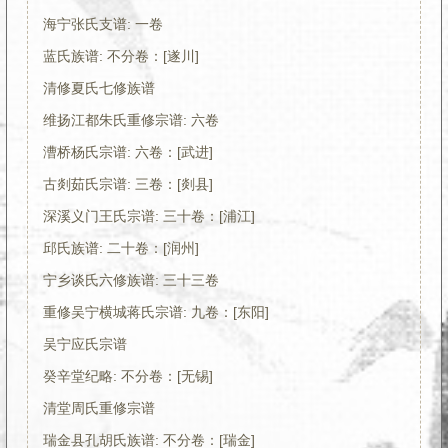
海宁张氏支谱: 一卷
蓝氏族谱: 不分卷：[遂川]
清修夏氏七修族谱
维扬江都朱氏重修宗谱: 六卷
漕桥杨氏宗谱: 六卷：[武进]
古剡茹氏宗谱: 三卷：[剡县]
深溪义门王氏宗谱: 三十卷：[浦江]
邱氏族谱: 二十卷：[润州]
宁乡谈氏六修族谱: 三十三卷
重修吴宁横城蒋氏宗谱: 九卷：[东阳]
吴宁应氏宗谱
癸辛堂纪略: 不分卷：[无锡]
清堂周氏重修宗谱
瑞金县孔胡氏族谱: 不分卷：[瑞金]