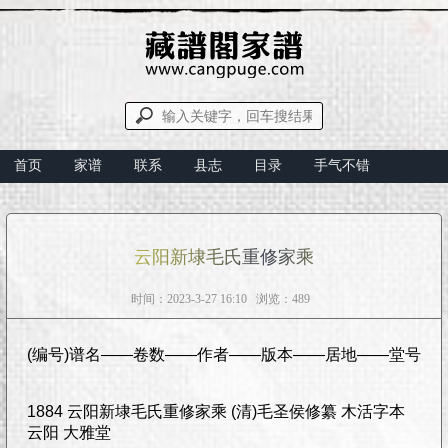
首页
家谱
联系
县志
目录
手气不错
云阳新埭毛氏重修家乘
时间：2023-3-27 16:10 浏览：489
(编号)谱名——卷数——作者——版本——居地——堂号
1884 云阳新埭毛氏重修家乘 (清)毛圣侯修纂 木活字本
云阳 大雅堂