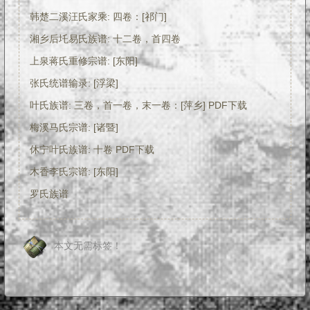
韩楚二溪汪氏家乘: 四卷：[祁门]
湘乡后圫易氏族谱: 十二卷，首四卷
上泉蒋氏重修宗谱: [东阳]
张氏统谱输录: [浮梁]
叶氏族谱: 三卷，首一卷，末一卷：[萍乡] PDF下载
梅溪马氏宗谱: [诸暨]
休宁叶氏族谱: 十卷 PDF下载
木香李氏宗谱: [东阳]
罗氏族谱
本文无需标签！