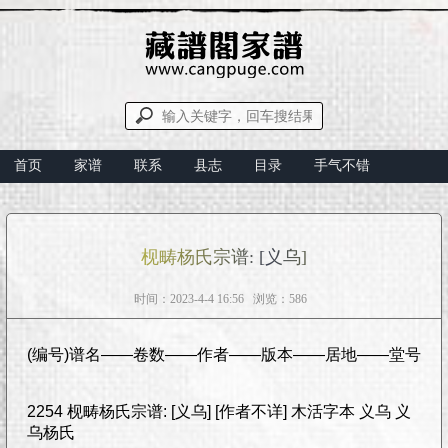
首页
家谱
联系
县志
目录
手气不错
枧畴杨氏宗谱: [义乌]
时间：2023-4-4 16:56 浏览：586
(编号)谱名——卷数——作者——版本——居地——堂号
2254 枧畴杨氏宗谱: [义乌] [作者不详] 木活字本 义乌 义
乌杨氏