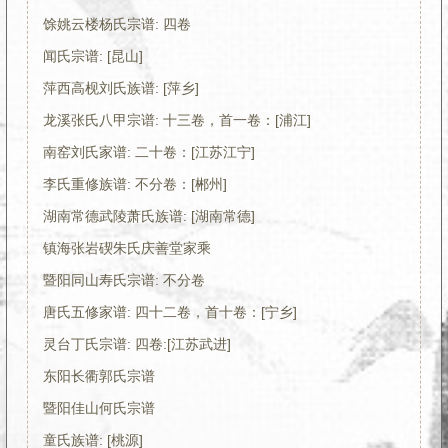
馀姚云楼杨氏宗谱: 四卷
闻氏宗谱: [昆山]
萍西高枧刘氏族谱: [萍乡]
龙溪张氏八甲宗谱: 十三卷，首一卷：[浦江]
南窑刘氏家谱: 二十卷：[江苏江宁]
李氏重修族谱: 不分卷：[郴州]
湖南常德武陵萧氏族谱: [湖南常德]
镇海张岩碶朱氏庆善堂家乘
暨阳同山寿氏宗谱: 不分卷
唐氏五修家谱: 四十二卷，首十卷：[宁乡]
灵台丁氏宗谱: 四卷:[江苏武进]
东阳长衢郭氏宗谱
暨阳佳山何氏宗谱
童氏族谱: [桃源]