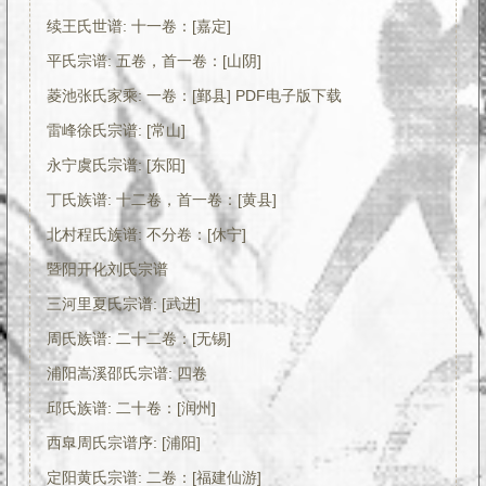
续王氏世谱: 十一卷：[嘉定]
平氏宗谱: 五卷，首一卷：[山阴]
菱池张氏家乘: 一卷：[鄞县] PDF电子版下载
雷峰徐氏宗谱: [常山]
永宁虞氏宗谱: [东阳]
丁氏族谱: 十二卷，首一卷：[黄县]
北村程氏族谱: 不分卷：[休宁]
暨阳开化刘氏宗谱
三河里夏氏宗谱: [武进]
周氏族谱: 二十二卷：[无锡]
浦阳嵩溪邵氏宗谱: 四卷
邱氏族谱: 二十卷：[润州]
西臯周氏宗谱序: [浦阳]
定阳黄氏宗谱: 二卷：[福建仙游]