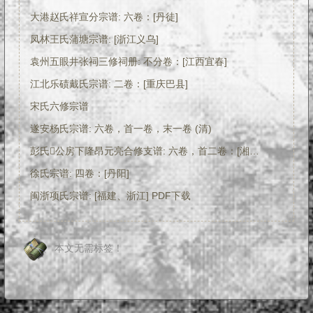
大港赵氏祥宣分宗谱: 六卷：[丹徒]
凤林王氏蒲塘宗谱: [浙江义乌]
袁州五眼井张祠三修祠册: 不分卷：[江西宜春]
江北乐碛戴氏宗谱: 二卷：[重庆巴县]
宋氏六修宗谱
遂安杨氏宗谱: 六卷，首一卷，末一卷 (清)
彭氏公房下隆昂元亮合修支谱: 六卷，首二卷：[湘阴] PDF下载
徐氏宗谱: 四卷：[丹阳]
闽浙项氏宗谱: [福建、浙江] PDF下载
本文无需标签！