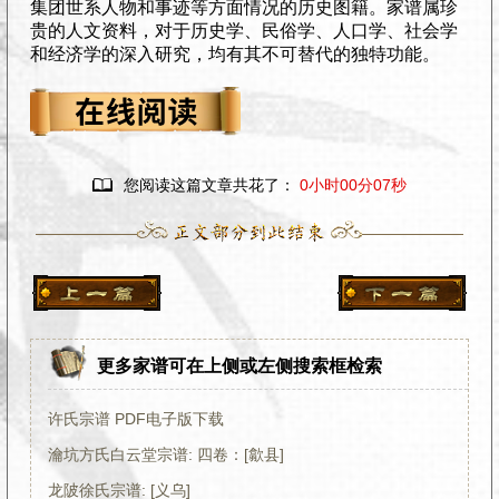
集团世系人物和事迹等方面情况的历史图籍。家谱属珍
贵的人文资料，对于历史学、民俗学、人口学、社会学
和经济学的深入研究，均有其不可替代的独特功能。

您阅读这篇文章共花了：
0小时00分07秒
更多家谱可在上侧或左侧搜索框检索
许氏宗谱 PDF电子版下载
瀹坑方氏白云堂宗谱: 四卷：[歙县]
龙陂徐氏宗谱: [义乌]