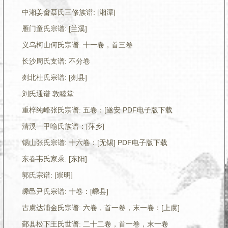
中湘姜畬聂氏三修族谱: [湘潭]
雁门童氏宗谱: [兰溪]
义乌柯山何氏宗谱: 十一卷，首三卷
长沙周氏支谱: 不分卷
剡北杜氏宗谱: [剡县]
刘氏通谱 敦睦堂
重梓纯峰张氏宗谱: 五卷：[遂安 PDF电子版下载
清溪一甲喻氏族谱：[萍乡]
锡山张氏宗谱: 十六卷：[无锡] PDF电子版下载
东眷韦氏家乘: [东阳]
郭氏宗谱: [崇明]
嵊邑尹氏宗谱: 十卷：[嵊县]
古虞达浦金氏宗谱: 六卷，首一卷，末一卷：[上虞]
鄞县松下王氏世谱: 二十二卷，首一卷，末一卷