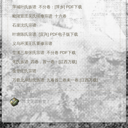
萍城叶氏族谱: 不分卷：[萍乡] PDF下载
毗陵宣庄吴氏续修宗谱: 十六卷
石崖沈氏宗谱
叶塘陈氏宗谱: [宜兴] PDF电子版下载
义乌环溪王氏重修宗谱
兰溪三阜张氏宗谱: 不分卷 PDF下载
朱氏族谱: 四卷，首一卷：[江西万载]
金华汪氏宗谱
万载北岸彭氏族谱: 九卷首二卷末一卷:[江西万载]
本文无需标签！