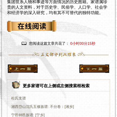
集团世系人物和事迹等方面情况的历史图籍。家谱属珍
贵的人文资料，对于历史学、民俗学、人口学、社会学
和经济学的深入研究，均有其不可替代的独特功能。

您阅读这篇文章共花了：
0小时00分16秒
更多家谱可在上侧或左侧搜索框检索
杜氏支谱
湘西岱山沈氏五修族谱: 不分卷：[湘乡]
宁邑钟邑族谱: [宁乡]