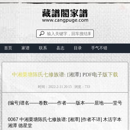
首页
家谱
联系
县志
目录
手气不错
中湘栗塘陈氏七修族谱: [湘潭] PDF电子版下载
时间：2022-2-11 20:15 浏览：733
(编号)谱名——卷数——作者——版本——居地——堂号
0067 中湘栗塘陈氏七修族谱: [湘潭] [作者不详] 木活字本
湘潭 德星堂