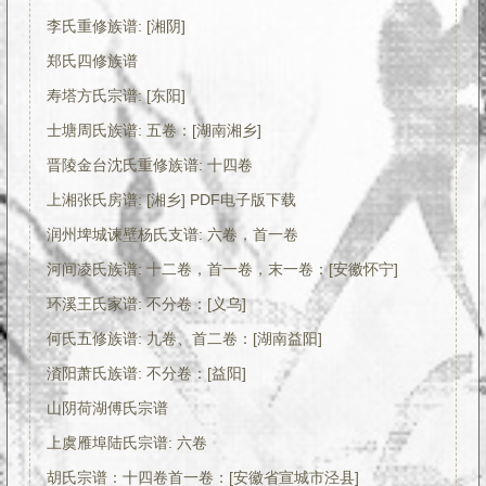
李氏重修族谱: [湘阴]
郑氏四修族谱
寿塔方氏宗谱: [东阳]
士塘周氏族谱: 五卷：[湖南湘乡]
晋陵金台沈氏重修族谱: 十四卷
上湘张氏房谱: [湘乡] PDF电子版下载
润州埤城谏壁杨氏支谱: 六卷，首一卷
河间凌氏族谱: 十二卷，首一卷，末一卷：[安徽怀宁]
环溪王氏家谱: 不分卷：[义乌]
何氏五修族谱: 九卷、首二卷：[湖南益阳]
澬阳萧氏族谱: 不分卷：[益阳]
山阴荷湖傅氏宗谱
上虞雁埠陆氏宗谱: 六卷
胡氏宗谱：十四卷首一卷：[安徽省宣城市泾县]